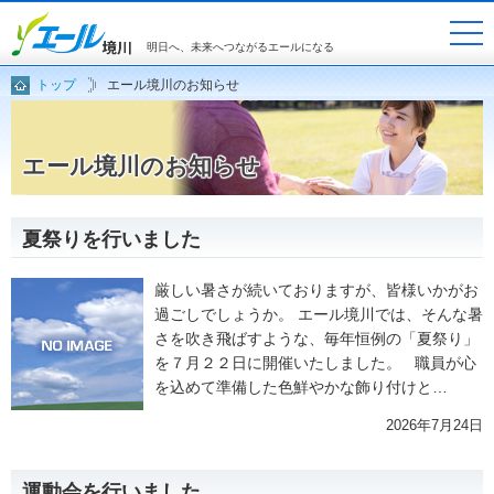
明日へ、未来へつながるエールになる
トップ
エール境川のお知らせ
ホーム
入居案内
施設概要
ご利用料金
エール境川のお知らせ
お問いわせ
アクセスマップ
夏祭りを行いました
厳しい暑さが続いておりますが、皆様いかがお
過ごしでしょうか。 エール境川では、そんな暑
さを吹き飛ばすような、毎年恒例の「夏祭り」
を７月２２日に開催いたしました。 職員が心
を込めて準備した色鮮やかな飾り付けと…
2026年7月24日
運動会を行いました。