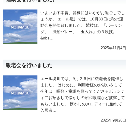
いよいよ冬本番、皆様にはいかがお過ごしでし
ょうか。 エール境川では、10月30日に秋の運
動会を開催致しました。 競技は、「ボーリン
グ」「風船バレー」「玉入れ」の３競技。
&nbs…
2025年11月4日
敬老会を行いました
エール境川では、9月２６日に敬老会を開催し
ました。 はじめに、利用者様のお祝いをして、
今年は、唱歌・童謡を歌ってくださるボランテ
ィアお招きして懐かしの昭和歌謡など披露して
もらいました。 懐かしのメロディーに触れて、
入居者…
2025年9月26日