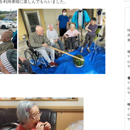
を利用者様に楽しんでもらいました。
〒
T
〒
T
〒
T