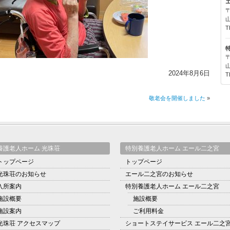
〒
T
〒
2024年8月6日
T
敬老会を開催しました
»
養護老人ホーム 光珠荘
特別養護老人ホーム エール二之宮
トップページ
トップページ
光珠荘のお知らせ
エール二之宮のお知らせ
入所案内
特別養護老人ホーム エール二之宮
施設概要
施設概要
施設案内
ご利用料金
光珠荘 アクセスマップ
ショートステイサービス エール二之