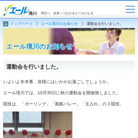
明日へ、未来へつながるエールになる
トップページ
エール境川のお知らせ
運動会を行いました。
ホーム
入居案内
施設概要
ご利用料金
エール境川のお知らせ
お問いわせ
アクセスマップ
運動会を行いました。
いよいよ冬本番、皆様にはいかがお過ごしでしょうか。
エール境川では、10月30日に秋の運動会を開催致しました。
競技は、「ボーリング」「風船バレー」「玉入れ」の３競技。