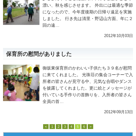
漂い、秋を感じさせます。 外出には最適な季節
になったので、今年度後期の日帰り遠足を実施
しました。 行き先は清里・野辺山方面、年に２
回の遠…
2012年10月03日
保育所の慰問がありました
御坂東保育所のかわいい子供たち３９名が慰問
に来てくれました。 光珠荘の集会コーナーで入
所者の皆さんが見守る中、元気な合唱やダンス
を披露してくれました。更に絵とメッセージが
付いている手作りの首飾りを、入所者の皆さん
全員の首…
2012年09月13日
<
1
2
3
4
5
6
>