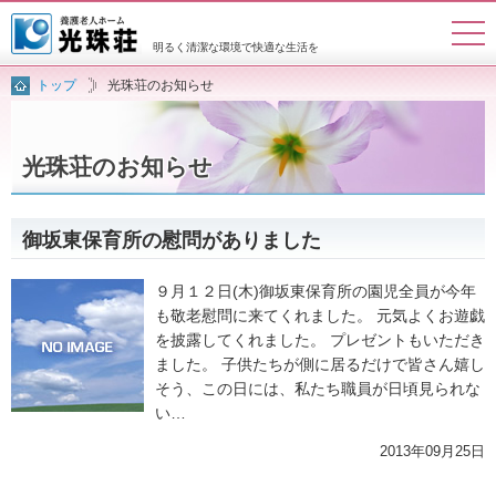
明るく清潔な環境で
快適な生活を
トップ
光珠荘のお知らせ
トップページ
入所案内
施設概要
施設案内
光珠荘のお知らせ
お問い合わせ
アクセスマップ
御坂東保育所の慰問がありました
９月１２日(木)御坂東保育所の園児全員が今年
も敬老慰問に来てくれました。 元気よくお遊戯
を披露してくれました。 プレゼントもいただき
ました。 子供たちが側に居るだけで皆さん嬉し
そう、この日には、私たち職員が日頃見られな
い…
2013年09月25日