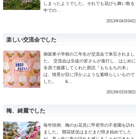
しまったようでした。それでも花びら舞い散る
中での…
2013年04月04日
楽しい交流会でした
御坂東小学校の三年生が交流会で来荘されまし
た。 交流会は生徒の皆さんが進行し、はじめに
全員で披露してくれた群読『もちもちの木』
は、情景が目に浮かぶような素晴らしいもので
した。 &…
2013年03月08日
梅、綺麗でした
毎年恒例、梅のお花見に甲府市の不老園を訪れ
ました。 開花状況はまだまだ咲き始めでした
が、真っ先に春の訪れを感じることができたと