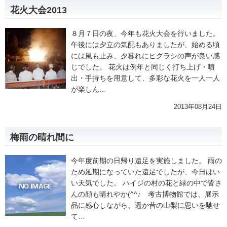
花火大会2013
８月７日の夜、今年も花火大会を行いました。
午後には夕立の気配もありましたが、始める頃
には風も止み、夕暮れにヒグラシの声が良い感
じでした。 花火は例年と同じく打ち上げ・噴
出・手持ちを用意して、多彩な花火を一人一人
が楽しん…
2013年08月24日
梅雨の晴れ間に
今年度前期の日帰り遠足を実施しました。 雨の
ため延期になっていた遠足でしたが、今日はい
い天気でした。 ハイジの村の花と緑の中で皆さ
んの顔も晴れやか(^^♪ 考古博物館では、展示
品に感心しながら、遥か昔の山梨に思いを馳せ
て…