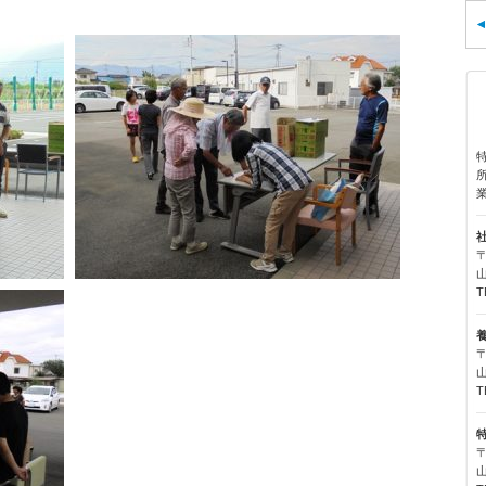
〒
T
〒
T
〒