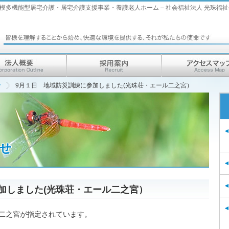
多機能型居宅介護・居宅介護支援事業・養護老人ホーム – 社会福祉法人 光珠福祉
せ
9月１日 地域防災訓練に参加しました(光珠荘・エール二之宮）
せ
加しました(光珠荘・エール二之宮）
二之宮が指定されています。