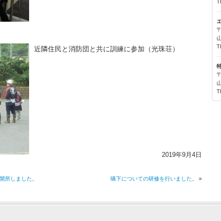
T
〒
T
近隣住民と消防団と共に訓練に参加（光珠荘）
〒
T
2019年9月4日
開所しました。
嚥下についての研修を行いました。
»