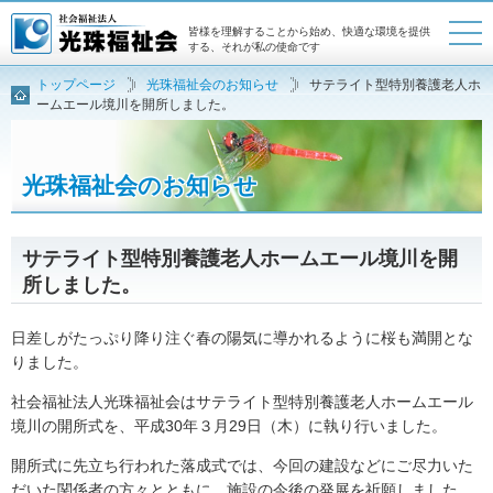
皆様を理解することから始め、快適な環境を提供
する、それが私の使命です
トップページ
光珠福祉会のお知らせ
サテライト型特別養護老人ホ
トップページ
法人概要
ームエール境川を開所しました。
採用案内
アクセスマップ
光珠福祉会のお知らせ
お問い合わせ・資料請求
サテライト型特別養護老人ホームエール境川を開
所しました。
日差しがたっぷり降り注ぐ春の陽気に導かれるように桜も満開とな
りました。
社会福祉法人光珠福祉会はサテライト型特別養護老人ホームエール
境川の開所式を、平成30年３月29日（木）に執り行いました。
開所式に先立ち行われた落成式では、今回の建設などにご尽力いた
だいた関係者の方々とともに、施設の今後の発展を祈願しました。