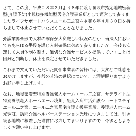
さて、この度、平成２８年３月より８年に渡り笛吹市指定地域密着
型
(
介護予防
)
小規模多機能型居宅介護事業所として運営して参りま
したライフサポートハウスエール二之宮を令和６年４月３０日を持
ちまして休止させていただくこととなりました。
介護業界全般で人材の確保が大変厳しい状況のなか、当法人におい
てもあらゆる手段を講じ人材確保に努めて参りましたが、今後も安
定して人員体制を整え、適切な介護サービスを提供していくことは
困難と判断し、休止を決定させていただきました。
これまで支えていただいた関係事業者の皆様には、大変なご迷惑を
おかけしますが、今般の苦渋の選択について、ご理解賜りますよう
お願い申し上げます。
なお、地域密着型特別養護老人ホームエール二之宮、サテライト型
特別養護老人ホームエール境川、短期入所生活介護ショートステイ
エール二之宮、エール二之宮居宅介護支援事業所、養護老人ホーム
光珠荘、訪問介護ヘルパーステーション光珠につきましては、引き
続き地域に根差した運営に尽力してまいりますので、今後ともよろ
しくお願い申し上げます。