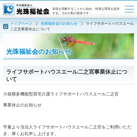
皆様を理解することから始め、快適な環境を提供
する、それが私の使命です
トップページ
光珠福祉会のお知らせ
ライフサポートハウスエール
トップページ
法人概要
二之宮事業休止について
採用案内
アクセスマップ
光珠福祉会のお知らせ
お問い合わせ・資料請求
ライフサポートハウスエール二之宮事業休止につ
いて
小規模多機能型居宅介護ライフサポートハウスエール二之宮
事業休止のお知らせ
平素より当法人ライフサポートハウスエール二之宮をご利用いただ
き、厚くお礼申し上げます。