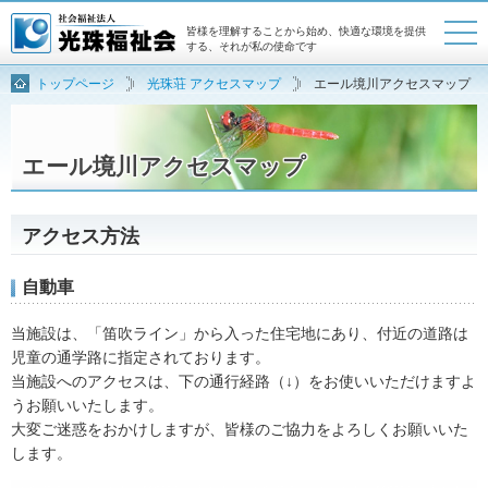
皆様を理解することから始め、快適な環境を提供
する、それが私の使命です
トップページ
光珠荘 アクセスマップ
エール境川アクセスマップ
トップページ
法人概要
採用案内
アクセスマップ
エール境川アクセスマップ
お問い合わせ・資料請求
アクセス方法
自動車
当施設は、「笛吹ライン」から入った住宅地にあり、付近の道路は
児童の通学路に指定されております。
当施設へのアクセスは、下の通行経路（↓）をお使いいただけますよ
うお願いいたします。
大変ご迷惑をおかけしますが、皆様のご協力をよろしくお願いいた
します。