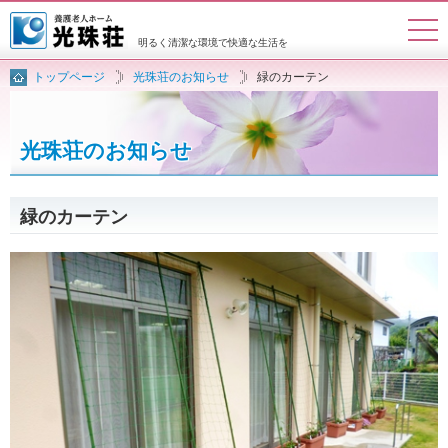
明るく清潔な環境で
快適な生活を
トップページ
光珠荘のお知らせ
緑のカーテン
トップページ
入所案内
施設概要
施設案内
光珠荘のお知らせ
お問い合わせ
アクセスマップ
緑のカーテン